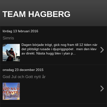
TEAM HAGBERG
lördag 13 februari 2016
Simris
›
Dagen började trögt, gick nog fram till 12 tiden när
det plötsligt rusade i djupriggspöet . men den klev
av direkt. Nästa hugg blev i ytan p...
onsdag 23 december 2015
God Jul och Gott nytt år
›